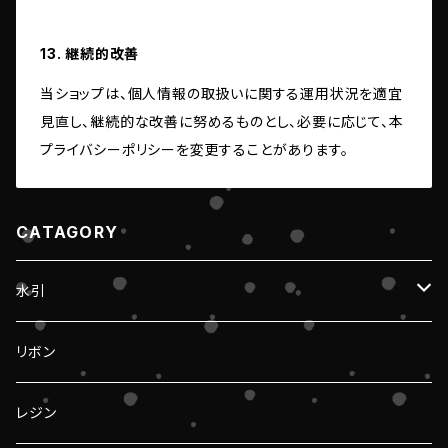
13. 継続的改善
当ショップは、個人情報の取扱いに関する運用状況を適宜
見直し、継続的な改善に努めるものとし、必要に応じて、本
プライバシーポリシーを変更することがあります。
CATAGORY
水引
椎名りかさんコラボ
リボン
和
レジン